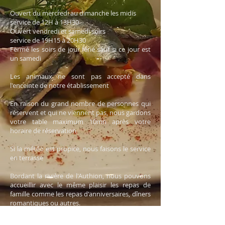
Ouvert du mercredi au dimanche les midis
service de 12H à 13H30
Ouvert vendredi et samedi soirs
service de 19H15 à 20H30
Fermé les soirs de jour férié sauf si ce jour est
un samedi
Les animaux ne sont pas accepté dans
l'enceinte de notre établissement
En raison du grand nombre de personnes qui
réservent et qui ne viennent pas, nous gardons
votre table maximum 10mn après votre
horaire de réservation
Si la météo est propice, nous faisons le service
en terrasse
Bordant la rivière de l'Authion, nous pouvons
accueillir avec le même plaisir les repas de
famille comme les repas d'anniversaires, dîners
romantiques ou autres.
Un parking permettra à la clientèle individuelle