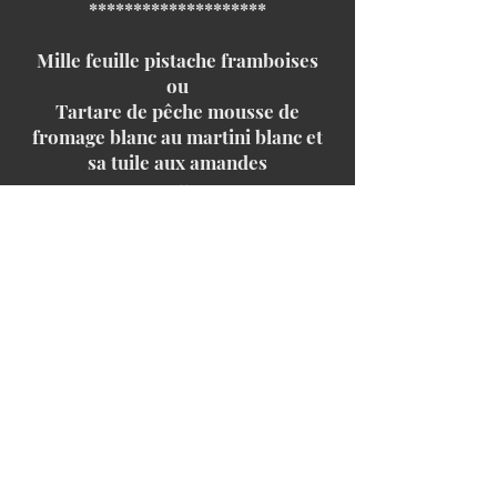
********************
Mille feuille pistache framboises
ou
Tartare de pêche mousse de
fromage blanc au martini blanc et
sa tuile aux amandes
ou
Trilogie de glace et son crumble
ou
Dessert suggestion
Selon approvisionnement
23 rue Camille Perdriau
49130 Les Ponts de Cé