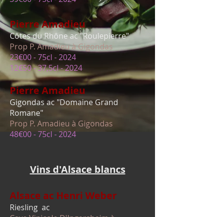
P
ierre Amadieu
Côtes du Rhône ac "
Roulepierre"
Prop P. Ama
dieu à Gigondas
23€00 - 75cl - 2024
12€50 - 37,5cl - 2024
Pierre Amadieu
Gigondas ac "Domaine Grand
Romane"
Prop P. Ama
dieu à Gigondas
48€00 - 75cl - 2024
Vins d'Als
ace blancs
Alsace
ac Henri Weber
Riesling
ac