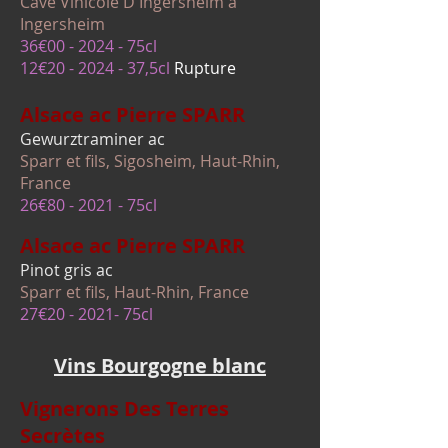
Cave Vinicole D'Ingersheim à
Ingersheim
36€00 - 2024 - 75cl
12€
20 - 2024 - 37
,5cl
Rupture
Alsace ac
Pierr
e SPARR
Gewurztrami
ner ac
Sparr et fils, Sigosh
eim, Haut-Rhin,
France
26€80 - 2021
- 75cl
Alsace ac Pierr
e SPARR
Pinot gris ac
Sparr et fils, Haut-R
hin, France
27€20 - 2021- 75cl
Vins Bourgogne blanc
Vignerons Des Terres
Secrètes