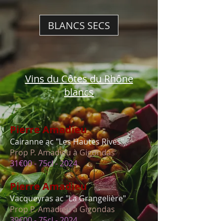
BLANCS SECS
Vins du Côtes du Rhône
blancs
Pierre Amadieu
Cairanne ac "Les Hautes Rives"
Prop P. Ama
dieu à Gigondas
31€00 - 75cl - 2024
Pierre Amadie
u
Vacqueyras ac "
La
Grangelière"
Prop P. Ama
dieu à Gigondas
39€00 - 75cl - 2024