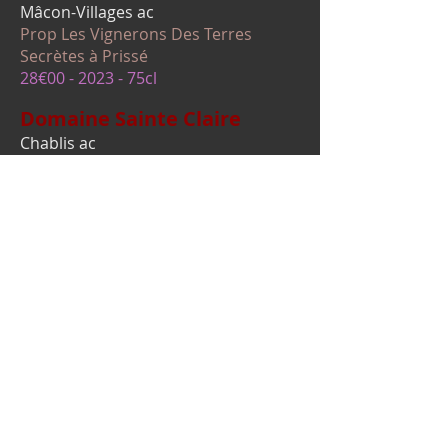
Mâcon-Villages ac
Prop Les Vignerons Des Terres
Secrètes à Prissé
28€00 - 2023
- 75cl
Domaine Sainte Claire
Chablis ac
Prop Jean-Marc brocard à Préhy
43€20 - 20
24
- 75cl
Domaine de
La
Croix
Senaillet
St Véran ac ( vin biologique)
Prop Richard et Stéphane Martin à
Davayé
44€00- 2023 - 75cl.