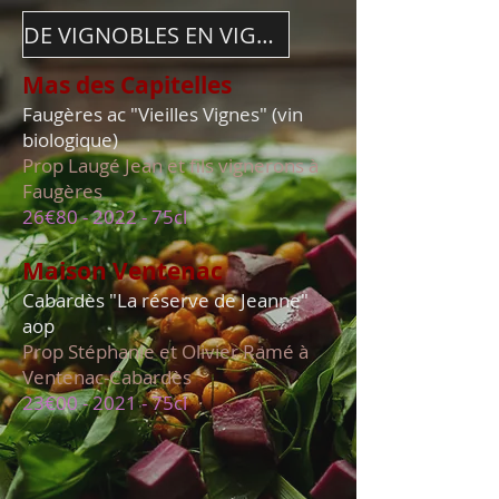
DE VIGNOBLES EN VIGNOBLES
Mas des Capitelles
Faugères ac "Vieilles Vignes" (vin
biologique)
Prop Laugé Jean et fils vignerons à
Faugères
26€80 - 2022
- 75cl
Maison Ventenac
Cabardès "La réserve de Jeanne"
aop
Prop Stéphanie et Olivier Ramé à
Ventenac-Cabardès
23€00 - 2021 - 75cl