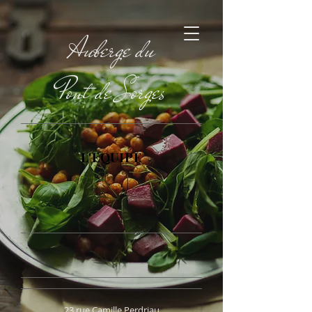
Auberge du
Pont de Sorges
L'EQUIPE
23 rue Camille Perdriau