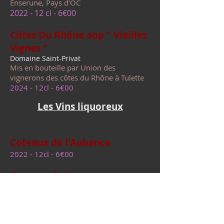
Enserune, Pays d'OC
2022
- 12 cl - 6€00
Côtes Du Rhône aop " Vieilles
Vignes "
​Domaine Saint-Privat
Mis en bouteille par Union des
vignerons des côtes du Rhône à Tulette
2024 - 12cl - 6
€00
Les Vins liquoreux
Coteaux de l'Aubance
2022 - 12cl - 6€00
Coteaux du Layon
2022 - 12cl - 6€0
0
Coteaux du Layon Chaume
¨Premier Cru¨