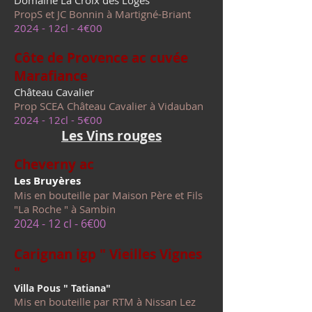
Domaine La Croix des Loges
PropS et JC Bonnin à Martigné-Briant
2024 - 12cl - 4€00
Côte de
Prove
nce ac cuvée
Marafiance
Château Cavalier
Prop SCEA Château Cavalier à Vidauban
2024 - 12cl - 5€00
Les Vins rouges
Cheverny ac
Les Bruyères
Mis en bouteille par Maison Père et Fils
"La Roche " à Sambin
2024
- 12 cl - 6€00
Carignan igp " Vieilles Vignes
"
Villa Pous " Tatiana"
Mis en bouteille par RTM à Nissan Lez