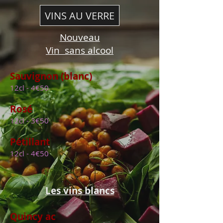
VINS AU VERRE
Nouveau
Vin sans alcool
Sauvignon (blanc)
12cl - 4€50
Rosé
12cl - 3€50
Pétillant
12cl - 4€50
Les vins blancs
Quincy ac